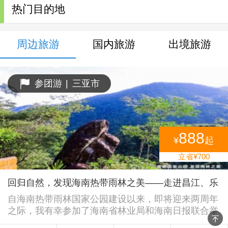
设与成果，同时也希望能
热门目的地
向更多人传达一起守护生
态环境的理念。
周边旅游
国内旅游
出境旅游
参团游
|
三亚市
888
¥
起
立省¥700
回归自然，发现海南热带雨林之美——走进昌江、乐
东、五指山的热带雨林公园
自海南热带雨林国家公园建设以来，即将迎来两周年
之际，我有幸参加了海南省林业局和海南日报联合举
办的"走进国家公园发现雨林之美"的采访活动。在为