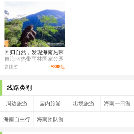
回归自然，发现海南热带
雨林之美——走进昌江、
自海南热带雨林国家公园
乐东、五指山的热带雨林
建设以来，即将迎来两周
参团游
¥
888
起
公园
年之际，我有幸参加了海
南省林业局和海南日报联
合举办的"走进国家公园
线路类别
发现雨林之美"的采访活
动。在为期四天的时间
周边旅游
国内旅游
出境旅游
海南一日游
里，不仅游玩了昌江、乐
东、五指山三个地区的热
海南自由行
海南团队游
带雨林公园，还了解了海
南热带雨林国家公园的建