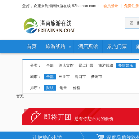
您好，欢迎来到海南旅游在线-92hainan.com！
会员登录
|
免费注册
团 
首页
旅游线路
酒店宾馆
景点门票
分类：
全部
酒店宾馆
景点门票
旅游线路
餐饮娱乐
城市：
全部
三亚市
海口市
儋州市
排序：
默认
销量
价格
暂无
即将开团
总有你想不到的低价
让您放心出游
深度品质线路