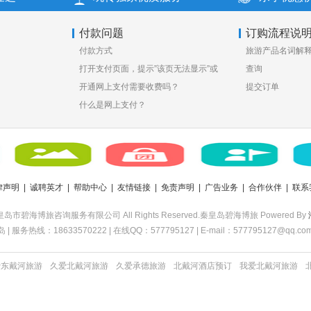
付款问题
订购流程说
付款方式
旅游产品名词解
打开支付页面，提示”该页无法显示”或
查询
空白页，可能是什么原因？
开通网上支付需要收费吗？
提交订单
什么是网上支付？
律声明
|
诚聘英才
|
帮助中心
|
友情链接
|
免责声明
|
广告业务
|
合作伙伴
|
联系
秦皇岛市碧海博旅咨询服务有限公司 All Rights Reserved.秦皇岛碧海博旅 Powered By
务热线：18633570222 | 在线QQ：577795127 | E-mail：577795127@qq.com
爱东戴河旅游
久爱北戴河旅游
久爱承德旅游
北戴河酒店预订
我爱北戴河旅游