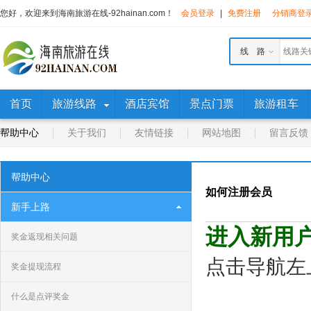
您好，欢迎来到海南旅游在线-92hainan.com！
会员登录
|
免费注册
分销商登
线 路
首页
旅游线路
酒店宾馆
景点门票
旅游租车
帮助中心
关于我们
友情链接
网站地图
留言反馈
帮助中心
如何注册会员
新手上路
进入新用
奖金返现相关问题
点击导航左
奖金提现流程
什么是点评奖金