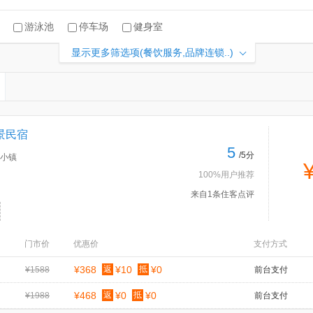
游泳池
停车场
健身室
显示更多筛选项(餐饮服务,品牌连锁..)
景民宿
5
/5分
小镇
100%用户推荐
来自1条住客点评
门市价
优惠价
支付方式
¥368
返
¥10
抵
¥0
¥1588
前台支付
¥468
返
¥0
抵
¥0
¥1988
前台支付