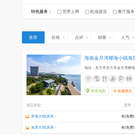
康养酒店
特色服务：
宽带上网
机场接送
餐厅服务
推荐
价格
点评
销量
人气
海南金月湾椰海小镇海
地址：东方市东方市金月湾椰海
查看地图
收藏酒店
酒店房型
宽带
亲海大/双床房
有(免费)
海景大/双床房
有(免费)