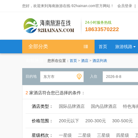
您好，欢迎来到海南旅游在线-92hainan.com官方网站！
会员登录
|
24小时服务热线
18633570222
全部分类
首页
旅游线路
邮轮旅游
您所在位置：
首页
>
酒店
>
酒店列表
目的地
入住
2
家酒店符合您已选择的条件：
酒店类型：
国际品牌酒店
国内品牌酒店
特色海
价格范围：
200元以下
200-300元
300-500元
星级档次：
一星级
二星级
三星级
四星级