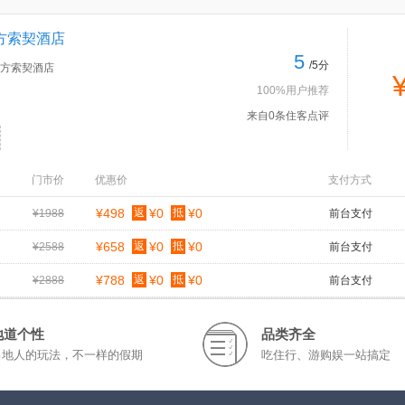
方索契酒店
5
/5分
方索契酒店
100%用户推荐
来自0条住客点评
门市价
优惠价
支付方式
¥498
返
¥0
抵
¥0
¥1988
前台支付
¥658
返
¥0
抵
¥0
¥2588
前台支付
¥788
返
¥0
抵
¥0
¥2888
前台支付
地道个性
品类齐全
当地人的玩法，不一样的假期
吃住行、游购娱一站搞定