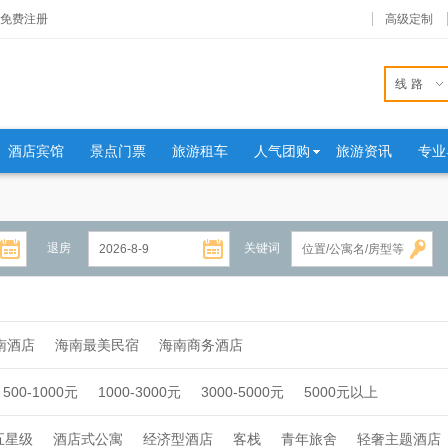
免费注册
高级定制
线路
酒店宾馆
景点门票
旅游租车
人气团购
旅游资讯
专业
退房
关键词
南酒店
海南最美民宿
海南商务酒店
500-1000元
1000-3000元
3000-5000元
5000元以上
五星级
酒店式公寓
经济型酒店
客栈
青年旅舍
轻奢主题酒店