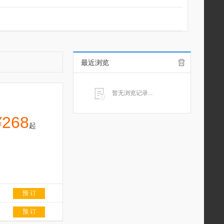
最近浏览
暂无浏览记录...
¥268
起
预 订
预 订