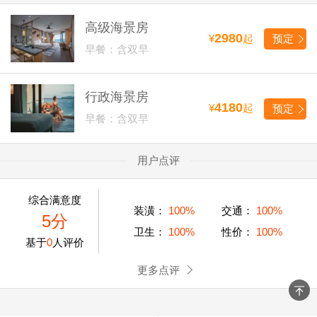
高级海景房
2980
¥
起
预定
早餐：含双早
行政海景房
4180
¥
起
预定
早餐：含双早
用户点评
综合满意度
装潢：
100%
交通：
100%
5分
卫生：
100%
性价：
100%
基于
0
人评价
更多点评