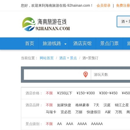
您好，欢迎来到海南旅游在线-92hainan.com！
会员登录
|
免费注册
酒 + 
首页
旅游线路
酒店宾馆
景点门票
当前位置：
网站首页
/
酒店 + 景点
/
酒+景预订
酒店价格：
不限
¥150以下
¥150~¥300
¥300~¥450
¥450
酒店品牌：
不限
如家快捷
格林豪泰
7天
汉庭
锦江之星
马瑞卡
宜必思
万丽
快捷假日
A家
万凯
阁
景点级别：
不限
AA
AAA
AAAA
AAAAA