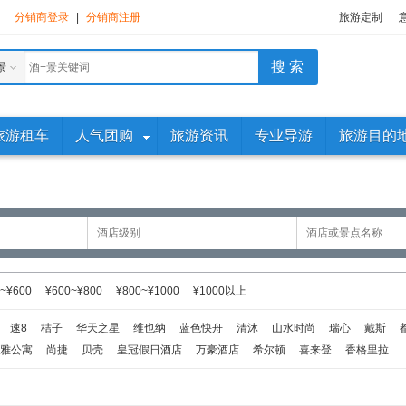
分销商登录
|
分销商注册
旅游定制
景
旅游租车
人气团购
旅游资讯
专业导游
旅游目的
~¥600
¥600~¥800
¥800~¥1000
¥1000以上
速8
桔子
华天之星
维也纳
蓝色快舟
清沐
山水时尚
瑞心
戴斯
雅公寓
尚捷
贝壳
皇冠假日酒店
万豪酒店
希尔顿
喜来登
香格里拉