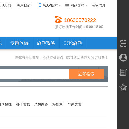
意见反馈
关注我们
WAP版本
网站导航
商家管理
18633570222
预订热线工作时间：9:00-18:00
地
专题旅游
旅游攻略
邮轮旅游
自驾游景酒套餐，提供特价景点门票加酒店查询及预订服务！
都季快捷
都市客栈
久悦商务
好如家
72家房客