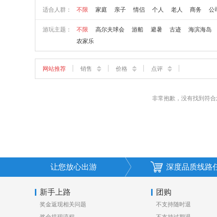
适合人群：
不限
家庭
亲子
情侣
个人
老人
商务
公
游玩主题：
不限
高尔夫球会
游船
避暑
古迹
海滨海岛
农家乐
网站推荐
销售
价格
点评
非常抱歉，没有找到符合
让您放心出游
深度品质线路
新手上路
团购
奖金返现相关问题
不支持随时退